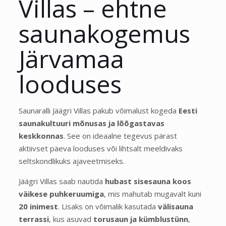
Villas – ehtne
saunakogemus
Järvamaa
looduses
Saunaralli Jäägri Villas pakub võimalust kogeda
Eesti
saunakultuuri mõnusas ja lõõgastavas
keskkonnas
. See on ideaalne tegevus pärast
aktiivset päeva looduses või lihtsalt meeldivaks
seltskondlikuks ajaveetmiseks.
Jäägri Villas saab nautida
hubast sisesauna koos
väikese puhkeruumiga
, mis mahutab mugavalt kuni
20 inimest
. Lisaks on võimalik kasutada
välisauna
terrassi
, kus asuvad
torusaun ja kümblustünn
,