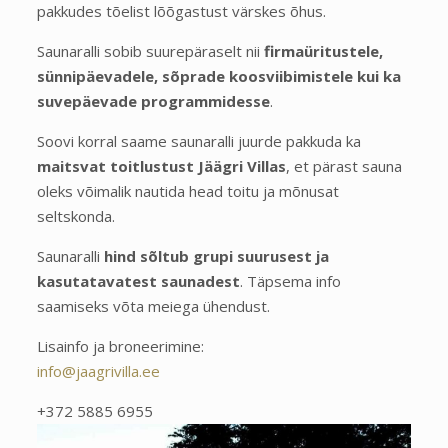
pakkudes tõelist lõõgastust värskes õhus.
Saunaralli sobib suurepäraselt nii
firmaüritustele,
sünnipäevadele, sõprade koosviibimistele kui ka
suvepäevade programmidesse
.
Soovi korral saame saunaralli juurde pakkuda ka
maitsvat toitlustust Jäägri Villas
, et pärast sauna
oleks võimalik nautida head toitu ja mõnusat
seltskonda.
Saunaralli
hind sõltub grupi suurusest ja
kasutatavatest saunadest
. Täpsema info
saamiseks võta meiega ühendust.
Lisainfo ja broneerimine:
info@jaagrivilla.ee
+372 5885 6955