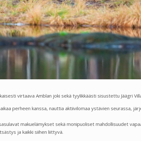
aisesti virtaava Amblan joki sekä tyylikkäästi sisustettu Jäägri Vil
aikaa perheen kanssa, nauttia aktiivilomaa ystävien seurassa, järj
uussasulavat makuelämykset sekä monipuoliset mahdollisuudet vapaa-
ästys ja kaikki siihen liittyvä.