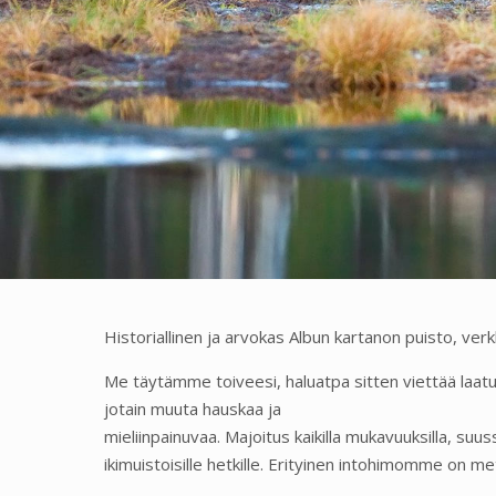
Historiallinen ja arvokas Albun kartanon puisto, verkk
Me täytämme toiveesi, haluatpa sitten viettää laatu
jotain muuta hauskaa ja
mieliinpainuvaa. Majoitus kaikilla mukavuuksilla, s
ikimuistoisille hetkille. Erityinen intohimomme on mets