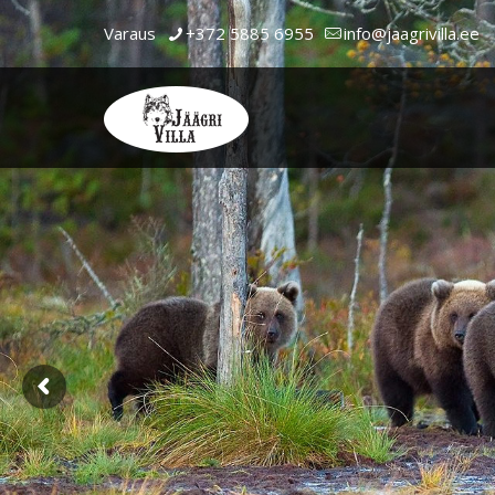
Varaus
+372 5885 6955
info@jaagrivilla.ee